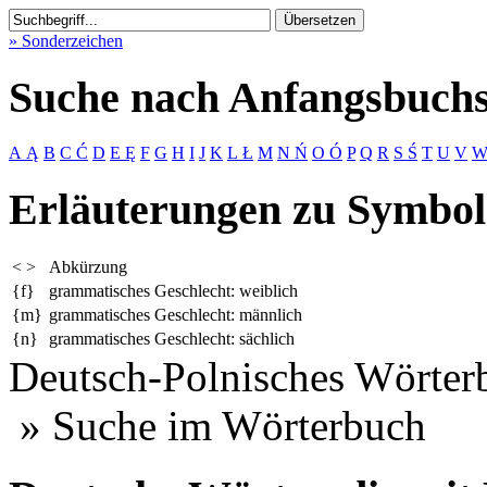
» Sonderzeichen
Suche nach Anfangsbuchs
A Ą
B
C Ć
D
E Ę
F
G
H
I
J
K
L Ł
M
N Ń
O Ó
P
Q
R
S Ś
T
U
V
Erläuterungen zu Symbol
< >
Abkürzung
{f}
grammatisches Geschlecht: weiblich
{m}
grammatisches Geschlecht: männlich
{n}
grammatisches Geschlecht: sächlich
Deutsch-Polnisches Wörterb
» Suche im Wörterbuch